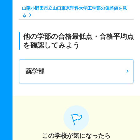
509.1
534.9
925
－
－
325
－
－
山陽小野田市立山口東京理科大学工学部の偏差値を見
電気工学科 一般 中
る
480.5
521.5
725
－
－
525
－
－
応用化学科 一般 前 Ａ方式
他の学部の合格最低点・合格平均点
を確認してみよう
660.4
687.7
1225
－
－
825
－
－
応用化学科 一般 前 Ｂ方式
570.8
603.6
925
－
－
325
－
－
薬学部
応用化学科 一般 中
379.1
391.8
525
－
－
425
－
－
数理情報科学科 一般 前 Ａ方式
661.4
726.3
1225
－
－
825
－
－
数理情報科学科 一般 前 Ｂ方式
553.2
618.1
925
－
－
325
－
－
この学校が気になったら