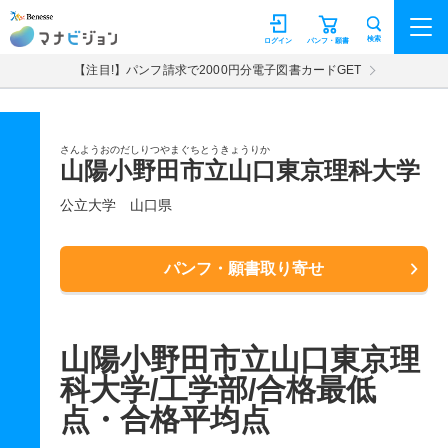
マナビジョン
検索
ログイン
パンフ・願書
【注目!】パンフ請求で2000円分電子図書カードGET
さんようおのだしりつやまぐちとうきょうりか
山陽小野田市立山口東京理科大学
公立大学
山口県
パンフ・願書取り寄せ
山陽小野田市立山口東京理
科大学/工学部/合格最低
点・合格平均点