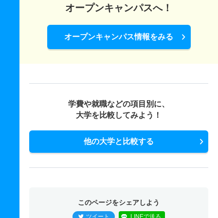
数理情報科学科 一般 中
オープンキャンパスへ！
656.3
686.2
825
－
－
625
－
－
オープンキャンパス情報をみる
医薬工学科 一般 前 Ａ方式
771.6
813.5
1225
－
－
825
－
－
医薬工学科 一般 前 Ｂ方式
618
655.6
925
－
－
325
－
－
学費や就職などの項目別に、
医薬工学科 一般 中
大学を比較してみよう！
376.9
406.3
525
－
－
425
－
－
他の大学と比較する
このページをシェアしよう
ツイート
LINEで送る