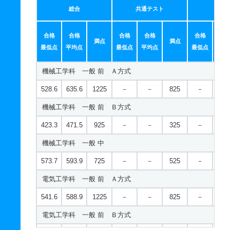
総合
共通テスト
個別
合格
合格
合格
合格
合格
合
満点
満点
最低点
平均点
最低点
平均点
最低点
平均
機械工学科 一般 前 Ａ方式
528.6
635.6
1225
－
－
825
－
－
機械工学科 一般 前 Ｂ方式
423.3
471.5
925
－
－
325
－
－
機械工学科 一般 中
573.7
593.9
725
－
－
525
－
－
電気工学科 一般 前 Ａ方式
541.6
588.9
1225
－
－
825
－
－
電気工学科 一般 前 Ｂ方式