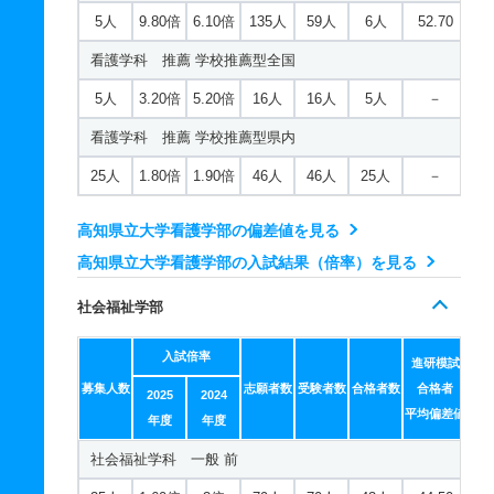
5人
9.80倍
6.10倍
135人
59人
6人
52.70
看護学科 推薦 学校推薦型全国
5人
3.20倍
5.20倍
16人
16人
5人
－
看護学科 推薦 学校推薦型県内
25人
1.80倍
1.90倍
46人
46人
25人
－
高知県立大学看護学部の偏差値を見る
高知県立大学看護学部の入試結果（倍率）を見る
社会福祉学部
入試倍率
進研模試
募集人数
志願者数
受験者数
合格者数
合格者
2025
2024
平均偏差値
年度
年度
社会福祉学科 一般 前