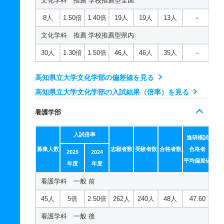
文化学科 推薦 学校推薦型全国
8人
1.50倍
1.40倍
19人
19人
13人
－
文化学科 推薦 学校推薦型県内
30人
1.30倍
1.50倍
46人
46人
35人
－
高知県立大学文化学部の偏差値を見る
高知県立大学文化学部の入試結果（倍率）を見る
看護学部
入試倍率
進研模試
募集人数
志願者数
受験者数
合格者数
合格者
2025
2024
平均偏差値
年度
年度
看護学科 一般 前
45人
5倍
2.50倍
262人
240人
48人
47.60
看護学科 一般 後