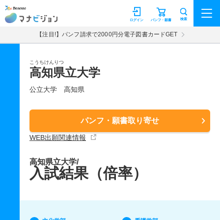
マナビジョン
検索
ログイン
パンフ・願書
【注目!】パンフ請求で2000円分電子図書カードGET
こうちけんりつ
高知県立大学
公立大学
高知県
パンフ・願書取り寄せ
WEB出願関連情報
高知県立大学/
入試結果（倍率）