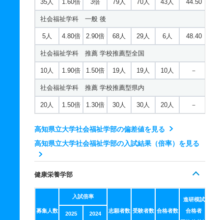
35人
1.60倍
3倍
79人
70人
43人
44.50
社会福祉学科 一般 後
5人
4.80倍
2.90倍
68人
29人
6人
48.40
社会福祉学科 推薦 学校推薦型全国
10人
1.90倍
1.50倍
19人
19人
10人
－
社会福祉学科 推薦 学校推薦型県内
20人
1.50倍
1.30倍
30人
30人
20人
－
高知県立大学社会福祉学部の偏差値を見る
高知県立大学社会福祉学部の入試結果（倍率）を見る
健康栄養学部
入試倍率
進研模試
募集人数
志願者数
受験者数
合格者数
合格者
2025
2024