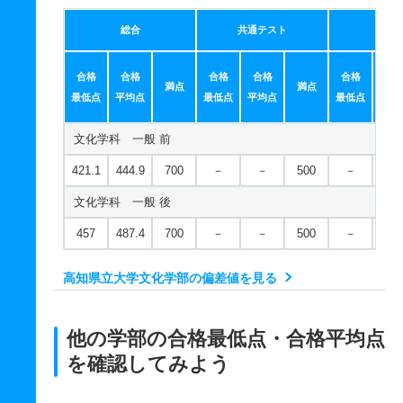
総合
共通テスト
個別
合格
合格
合格
合格
合格
合
満点
満点
最低点
平均点
最低点
平均点
最低点
平均
文化学科 一般 前
421.1
444.9
700
－
－
500
－
－
文化学科 一般 後
457
487.4
700
－
－
500
－
－
高知県立大学文化学部の偏差値を見る
他の学部の合格最低点・合格平均点
を確認してみよう