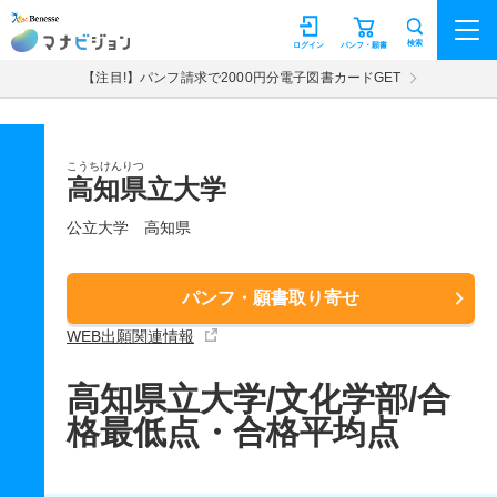
マナビジョン
検索
ログイン
パンフ・願書
【注目!】パンフ請求で2000円分電子図書カードGET
こうちけんりつ
高知県立大学
公立大学
高知県
パンフ・願書取り寄せ
WEB出願関連情報
高知県立大学/文化学部/合
格最低点・合格平均点