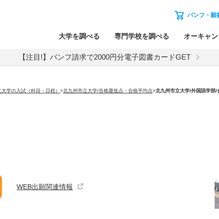
パンフ・願
大学を調べる
専門学校を調べる
オーキャン
【注目!】パンフ請求で2000円分電子図書カードGET
立大学の入試（科目・日程）
>
北九州市立大学/合格最低点・合格平均点
>
北九州市立大学
/外国語学部
WEB出願関連情報