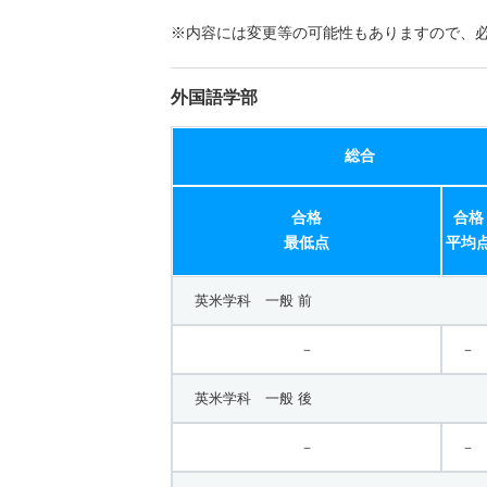
※内容には変更等の可能性もありますので、
外国語学部
総合
合格
合格
最低点
平均
英米学科 一般 前
－
－
英米学科 一般 後
－
－