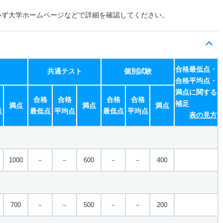
必ず大学ホームページなどで詳細を確認してください。
合格最低点・
共通テスト
個別試験
合格平均点・
満点に関する
合格
合格
合格
合格
補足
満点
満点
満点
点
最低点
平均点
最低点
平均点
表の見方
1000
－
－
600
－
－
400
700
－
－
500
－
－
200