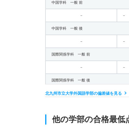
中国学科 一般 前
－
－
中国学科 一般 後
－
－
国際関係学科 一般 前
－
－
国際関係学科 一般 後
北九州市立大学外国語学部の偏差値を見る
－
－
他の学部の合格最低