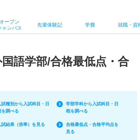
オー
プン
先輩
体験記
学費
就職
・
資
キャン
パス
外国語学部/合格最低点・合
入試種別から入試科目・日
学部学科から入試科目・日
程を調べる
程を調べる
入試結果（倍率）を見る
合格最低点・合格平均点を
見る