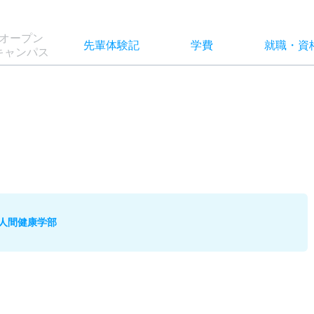
オー
プン
先輩
体験記
学費
就職
・
資
キャン
パス
人間健康学部