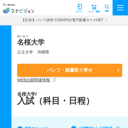
マナビジョン
検索
ログイン
パンフ・願書
【注目!】パンフ請求で2000円分電子図書カードGET
めいおう
名桜大学
公立大学
沖縄県
パンフ・願書取り寄せ
WEB出願関連情報
名桜大学/
入試（科目・日程）