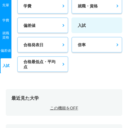
先輩
学費
就職・資格
学費
偏差値
入試
就職
資格
合格発表日
倍率
偏差値
合格最低点・平均
入試
点
最近見た大学
この機能をOFF