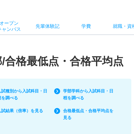
オー
プン
先輩
体験記
学費
就職
・
資
キャン
パス
部/合格最低点・合格平均点
入試種別から入試科目・日
学部学科から入試科目・日
程を調べる
程を調べる
入試結果（倍率）を見る
合格最低点・合格平均点を
見る