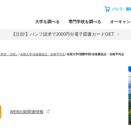
パンフ・願
大学を調べる
専門学校を調べる
オーキャン
【注目!】パンフ請求で2000円分電子図書カードGET
（科目・日程）
>
名桜大学/合格最低点・合格平均点
>
名桜大学
/国際学部/合格最低点・合格平均点
WEB出願関連情報