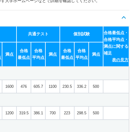
必ず大学ホームページなどで詳細を確認してください。
合格最低点・
共通テスト
個別試験
合格平均点・
満点に関する
合格
合格
合格
合格
補足
満点
満点
満点
点
最低点
平均点
最低点
平均点
表の見方
1600
476
605.7
1100
230.5
336.2
500
1200
319.5
386.1
700
223
298.5
500