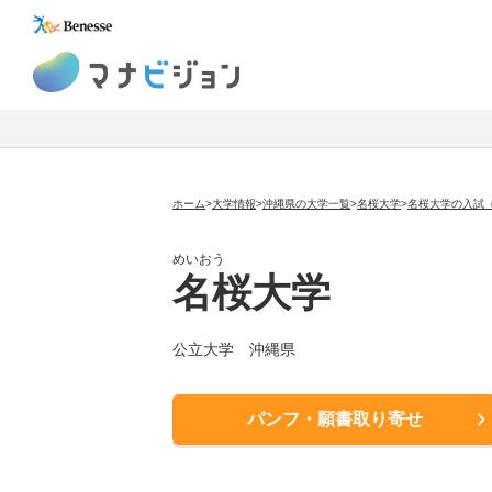
マナビジョン
ホーム
>
大学情報
>
沖縄県の大学一覧
>
名桜大学
>
名桜大学の入試
めいおう
名桜大学
公立大学
沖縄県
パンフ・願書取り寄せ