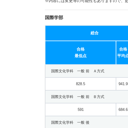
※内容には変更等の可能性もありますので、
国際学部
総合
合格
合格
最低点
平均
国際文化学科 一般 前 Ａ方式
828.5
941.9
国際文化学科 一般 前 Ｂ方式
591
684.6
国際文化学科 一般 後