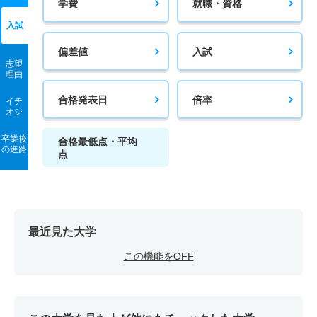
学費
就職・資格
入試
偏差値
入試
志望
理由
合格発表日
倍率
イチ
オシ
卒業後
合格最低点・平均
の進路
点
最近見た大学
この機能をOFF