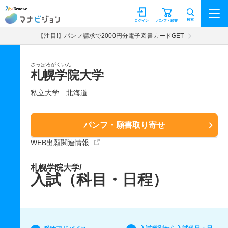
マナビジョン
検索
ログイン
パンフ・願書
【注目!】パンフ請求で2000円分電子図書カードGET
さっぽろがくいん
札幌学院大学
私立大学
北海道
パンフ・願書取り寄せ
WEB出願関連情報
札幌学院大学/
入試（科目・日程）