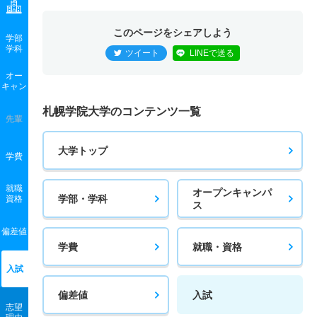
このページをシェアしよう
学部
学科
ツイート
LINEで送る
オー
キャン
札幌学院大学のコンテンツ一覧
先輩
大学トップ
学費
就職
オープンキャンパ
学部・学科
資格
ス
偏差値
学費
就職・資格
入試
偏差値
入試
志望