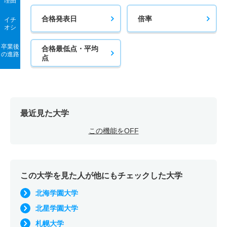
理由
合格発表日
倍率
イチ
オシ
卒業後
合格最低点・平均
の進路
点
最近見た大学
この機能をOFF
この大学を見た人が他にもチェックした大学
北海学園大学
北星学園大学
札幌大学