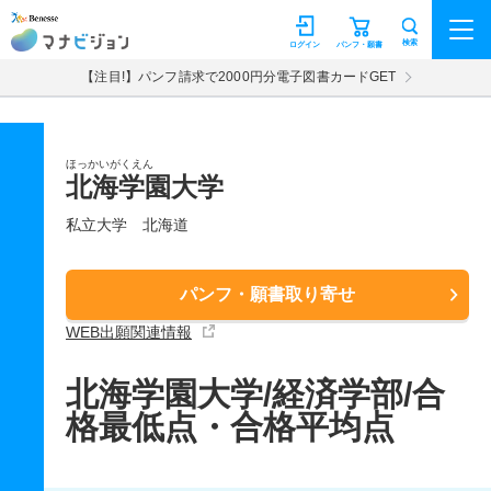
マナビジョン
検索
ログイン
パンフ・願書
【注目!】パンフ請求で2000円分電子図書カードGET
ほっかいがくえん
北海学園大学
私立大学
北海道
パンフ・願書取り寄せ
WEB出願関連情報
北海学園大学/経済学部/合
格最低点・合格平均点