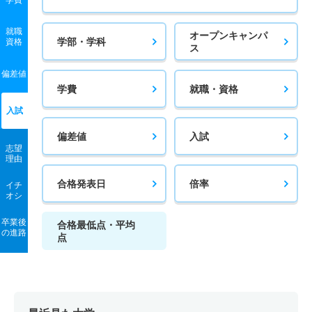
就職
オープンキャンパ
学部・学科
資格
ス
偏差値
学費
就職・資格
入試
偏差値
入試
志望
理由
合格発表日
倍率
イチ
オシ
卒業後
合格最低点・平均
の進路
点