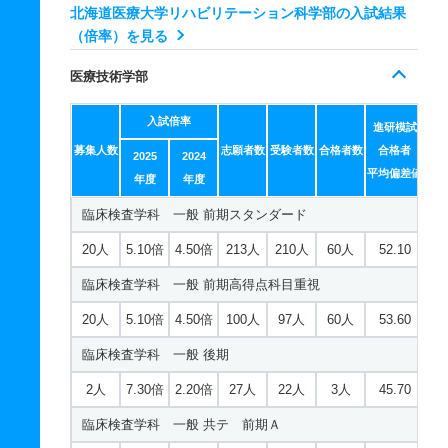
理学療法学科 推薦 学校推薦型一般
北海道医療大学リハビリテーション科学部の入試結果
（倍率）を見る
10人
1倍
1倍
11人
11人
11人
－
医療技術学部
作業療法学科 一般 前期スタンダード
13人
2.30倍
2.30倍
144人
140人
83人
50.80
入試倍率
進研模試
募集人数
作業療法学科 一般 前期高得点科目重視
志願者数
受験者数
合格者数
合格者
2025
2024
平均偏差値
年度
年度
13人
2.30倍
2.30倍
55人
52人
83人
49.90
臨床検査学科 一般 前期スタンダード
作業療法学科 一般 後期
20人
5.10倍
4.50倍
213人
210人
60人
52.10
2人
5倍
2倍
13人
10人
2人
－
臨床検査学科 一般 前期高得点科目重視
作業療法学科 一般 共テ 前期Ａ
20人
5.10倍
4.50倍
100人
97人
60人
53.60
3人
1.30倍
1.50倍
76人
76人
58人
51.10
臨床検査学科 一般 後期
作業療法学科 一般 共テ 前期Ｂ
2人
7.30倍
2.20倍
27人
22人
3人
45.70
2人
1.10倍
1.20倍
34人
34人
31人
55.30
臨床検査学科 一般 共テ 前期Ａ
作業療法学科 一般 ニ 後期