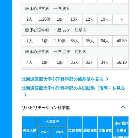
6人
1.10倍
1.10倍
44人
44人
41人
49
臨床心理学科 一般 後期
福祉マネジメント学科 一般 共テ 前期Ｂ
2人
1.20倍
1倍
13人
12人
10人
－
3人
1倍
1倍
18人
18人
18人
59.30
臨床心理学科 一般 共テ 前期Ａ
福祉マネジメント学科 一般 ニ 後期
7人
1倍
1.10倍
65人
65人
64人
48.80
2人
1倍
1倍
4人
4人
4人
－
臨床心理学科 一般 共テ 前期Ｂ
福祉マネジメント学科 推薦 学校推薦型一般
4人
1倍
1倍
35人
35人
34人
56.10
10人
－
－
0人
0人
0人
－
臨床心理学科 一般 ニ 後期
北海道医療大学心理科学部の偏差値を見る
2人
1倍
1倍
14人
14人
14人
－
北海道医療大学心理科学部の入試結果（倍率）を見る
臨床心理学科 推薦 学校推薦型一般
10人
1倍
1倍
3人
3人
3人
－
リハビリテーション科学部
入試倍率
進研模試
募集人数
志願者数
受験者数
合格者数
合格者
2025
2024
平均偏差値