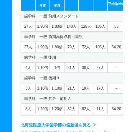
2人
1倍
1倍
10人
10人
10人
－
平均偏差値
年度
年度
薬学科 推薦 学校推薦型一般
歯学科 一般 前期スタンダード
10人
－
1倍
0人
0人
0人
－
27人
1.90倍
1.80倍
148人
129人
106人
53
歯学科 一般 前期高得点科目重視
27人
1.90倍
1.80倍
79人
72人
106人
54.20
歯学科 一般 後期
4人
1.10倍
1倍
31人
30人
27人
－
歯学科 一般 後期Ｂ
3人
1.10倍
1.10倍
21人
19人
17人
－
歯学科 一般 共テ 前期Ａ
8人
1.20倍
1.20倍
82人
82人
71人
54.20
歯学科 一般 共テ 前期Ｂ
北海道医療大学歯学部の偏差値を見る
5人
1倍
1.10倍
49人
49人
49人
54.60