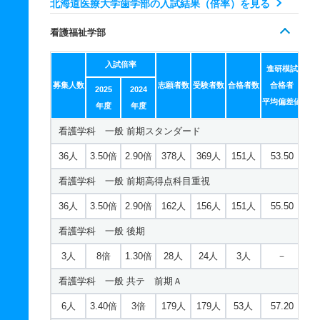
北海道医療大学歯学部の入試結果（倍率）を見る
歯学科 一般 ニ 後期
看護福祉学部
2人
1.10倍
1倍
21人
21人
20人
－
入試倍率
歯学科 一般 ニ 後期Ｂ
進研模試
募集人数
志願者数
受験者数
合格者数
合格者
2025
2024
2人
1倍
1倍
11人
11人
11人
－
平均偏差値
年度
年度
歯学科 推薦 学校推薦型一般
看護学科 一般 前期スタンダード
5人
－
－
0人
0人
0人
－
36人
3.50倍
2.90倍
378人
369人
151人
53.50
看護学科 一般 前期高得点科目重視
36人
3.50倍
2.90倍
162人
156人
151人
55.50
看護学科 一般 後期
3人
8倍
1.30倍
28人
24人
3人
－
看護学科 一般 共テ 前期Ａ
6人
3.40倍
3倍
179人
179人
53人
57.20