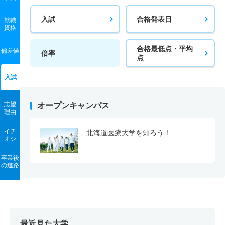
入試
合格発表日
就職
資格
合格最低点・平均
偏差値
倍率
点
入試
志望
オープンキャンパス
理由
イチ
北海道医療大学を知ろう！
オシ
卒業後
の進路
最近見た大学