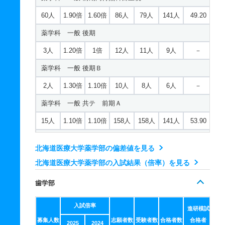
60人
1.90倍
1.60倍
86人
79人
141人
49.20
薬学科 一般 後期
3人
1.20倍
1倍
12人
11人
9人
－
薬学科 一般 後期Ｂ
2人
1.30倍
1.10倍
10人
8人
6人
－
薬学科 一般 共テ 前期Ａ
15人
1.10倍
1.10倍
158人
158人
141人
53.90
薬学科 一般 共テ 前期Ｂ
北海道医療大学薬学部の偏差値を見る
9人
1倍
1.10倍
56人
56人
56人
54
北海道医療大学薬学部の入試結果（倍率）を見る
薬学科 一般 ニ 後期
歯学部
2人
1.10倍
1倍
18人
18人
17人
－
入試倍率
薬学科 一般 ニ 後期Ｂ
進研模試
募集人数
志願者数
受験者数
合格者数
合格者
2025
2024