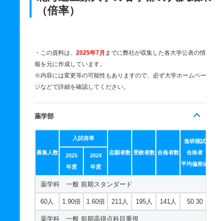
（倍率）
・この資料は、
2025年7月
までに弊社が収集した各大学公表の情
報を元に作成しています。
※内容には変更等の可能性もありますので、必ず大学ホームペー
ジなどで詳細を確認してください。
薬学部
入試倍率
進研模試
募集人数
志願者数
受験者数
合格者数
合格者
2025
2024
平均偏差値
年度
年度
薬学科 一般 前期スタンダード
60人
1.90倍
1.60倍
211人
195人
141人
50.30
薬学科 一般 前期高得点科目重視