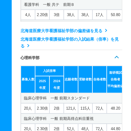
看護学科 一般 共テ 前期Ｂ
4人
2.20倍
3倍
38人
38人
17人
50.80
看護学科 一般 ニ 後期
北海道医療大学看護福祉学部の偏差値を見る
2人
6倍
3.50倍
12人
12人
2人
－
北海道医療大学看護福祉学部の入試結果（倍率）を見
看護学科 推薦 学校推薦型一般
る
16人
1倍
1倍
12人
12人
12人
－
心理科学部
福祉マネジメント学科 一般 前期スタンダード
入試倍率
進研模試
23人
2.20倍
1.90倍
86人
85人
53人
54.90
募集人数
志願者数
受験者数
合格者数
合格者
2025
2024
福祉マネジメント学科 一般 前期高得点科目重視
平均偏差値
年度
年度
23人
2.20倍
1.90倍
35人
33人
53人
54.20
臨床心理学科 一般 前期スタンダード
福祉マネジメント学科 一般 後期
20人
2.30倍
2倍
121人
115人
72人
48.20
3人
1倍
1倍
10人
9人
9人
－
臨床心理学科 一般 前期高得点科目重視
福祉マネジメント学科 一般 共テ 前期Ａ
20人
2.30倍
2倍
52人
48人
72人
44.80