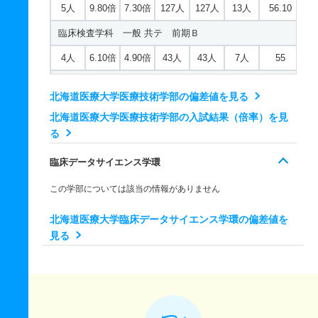
5人
9.80倍
7.30倍
127人
127人
13人
56.10
2人
3.30倍
2倍
10人
10人
3人
－
臨床検査学科 一般 共テ 前期Ｂ
作業療法学科 推薦 学校推薦型一般
4人
6.10倍
4.90倍
43人
43人
7人
55
5人
1倍
1.20倍
2人
2人
2人
－
臨床検査学科 一般 ニ 後期
言語聴覚療法学科 一般 前期スタンダード
北海道医療大学医療技術学部の偏差値を見る
2人
4.30倍
6倍
13人
13人
3人
－
13人
2.40倍
2.10倍
111人
108人
65人
54
北海道医療大学医療技術学部の入試結果（倍率）を見
臨床検査学科 推薦 学校推薦型一般
る
言語聴覚療法学科 一般 前期高得点科目重視
5人
3.20倍
1.40倍
16人
16人
5人
50.60
臨床データサイエンス学環
13人
2.40倍
2.10倍
51人
49人
65人
48.10
言語聴覚療法学科 一般 後期
この学部については該当の情報がありません
2人
1.20倍
1倍
8人
6人
5人
－
北海道医療大学臨床データサイエンス学環の偏差値を
見る
言語聴覚療法学科 一般 共テ 前期Ａ
5人
1.10倍
1.70倍
47人
47人
41人
52.40
言語聴覚療法学科 一般 共テ 前期Ｂ
3人
1倍
1.50倍
27人
27人
26人
53