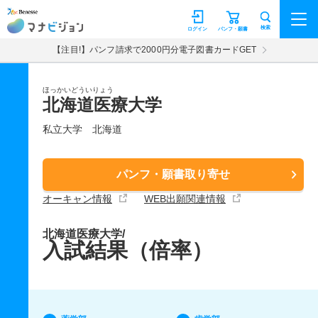
マナビジョン
検索
ログイン
パンフ・願書
【注目!】パンフ請求で2000円分電子図書カードGET
ほっかいどういりょう
北海道医療大学
私立大学
北海道
パンフ・願書取り寄せ
オーキャン情報
WEB出願関連情報
北海道医療大学/
入試結果（倍率）