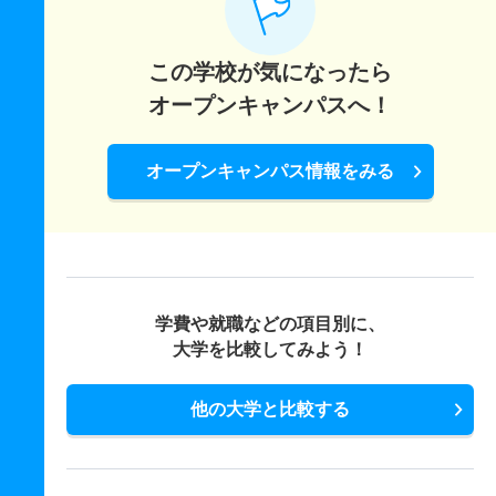
言語聴覚療法学科 一般 ニ 後期
2人
1倍
1倍
7人
7人
7人
－
この学校が気になったら
オープンキャンパスへ！
言語聴覚療法学科 推薦 学校推薦型一般
5人
－
1倍
0人
0人
0人
－
オープンキャンパス情報をみる
学費や就職などの項目別に、
大学を比較してみよう！
他の大学と比較する