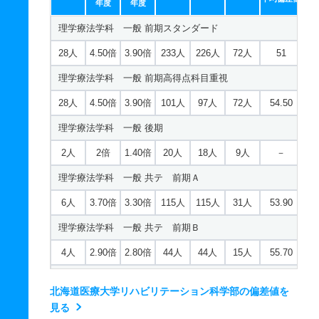
年度
年度
理学療法学科 一般 前期スタンダード
28人
4.50倍
3.90倍
233人
226人
72人
51
理学療法学科 一般 前期高得点科目重視
28人
4.50倍
3.90倍
101人
97人
72人
54.50
理学療法学科 一般 後期
2人
2倍
1.40倍
20人
18人
9人
－
理学療法学科 一般 共テ 前期Ａ
6人
3.70倍
3.30倍
115人
115人
31人
53.90
理学療法学科 一般 共テ 前期Ｂ
4人
2.90倍
2.80倍
44人
44人
15人
55.70
理学療法学科 一般 ニ 後期
北海道医療大学リハビリテーション科学部の偏差値を
2人
5倍
3.70倍
10人
10人
2人
－
見る