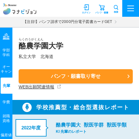
マナビジョン
検索
ログイン
パンフ・願書
【注目!】パンフ請求で2000円分電子図書カードGET
らくのうがくえん
酪農学園大学
学部
学科
私立大学
北海道
オー
キャン
パンフ・願書取り寄せ
先輩
WEB出願関連情報
学費
学校推薦型・総合型選抜レポート
就職
資格
酪農学園大
獣医学群
獣医学類
2022年度
KI 先輩のレポート
偏差値