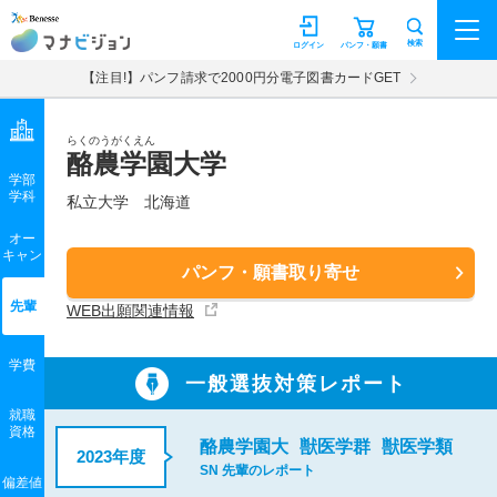
マナビジョン
検索
ログイン
パンフ・願書
【注目!】パンフ請求で2000円分電子図書カードGET
らくのうがくえん
酪農学園大学
学部
学科
私立大学
北海道
オー
キャン
パンフ・願書取り寄せ
先輩
WEB出願関連情報
学費
一般選抜対策レポート
就職
資格
酪農学園大
獣医学群
獣医学類
2023年度
SN 先輩のレポート
偏差値