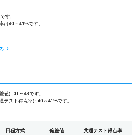
3
です。
率は
40～41%
です。
る
差値は
41～43
です。
通テスト得点率は
40～41%
です。
日程方式
偏差値
共通テスト得点率