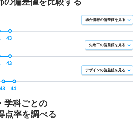
部の偏差値を比較する
総合情報の偏差値を見る
1
43
先進工の偏差値を見る
1
43
デザインの偏差値を見る
43
44
・学科ごとの
得点率を調べる