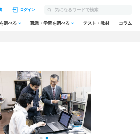
書
ログイン
を調べる
職業・学問を調べる
テスト・教材
コラム