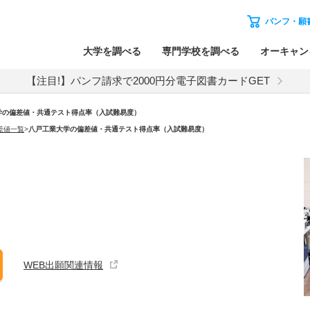
パンフ・願
大学を調べる
専門学校を調べる
オーキャン
【注目!】パンフ請求で2000円分電子図書カードGET
学の偏差値・共通テスト得点率（入試難易度）
差値一覧
>
八戸工業大学の偏差値・共通テスト得点率（入試難易度）
WEB出願関連情報