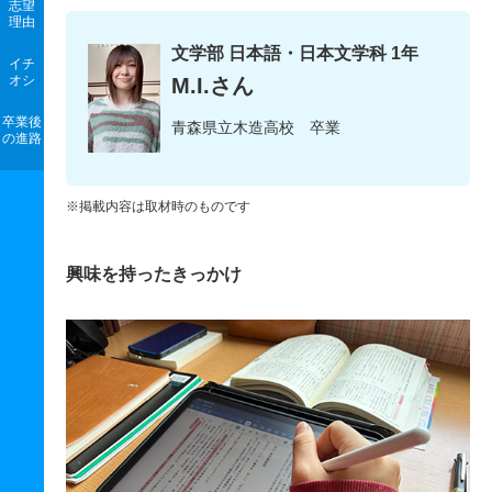
志望
理由
文学部 日本語・日本文学科 1年
イチ
オシ
M.I.さん
卒業後
青森県立木造高校 卒業
の進路
※掲載内容は取材時のものです
興味を持ったきっかけ