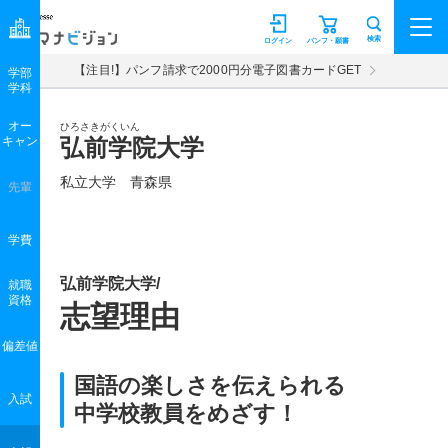
マナビジョン
検索
ログイン
パンフ・願書
【注目!】パンフ請求で2000円分電子図書カードGET
学部
学科
オー
ひろさきがくいん
キャン
弘前学院大学
私立大学 青森県
先輩
学費
弘前学院大学/
就職
資格
志望理由
偏差値
国語の楽しさを伝えられる
入試
中学校教員をめざす！