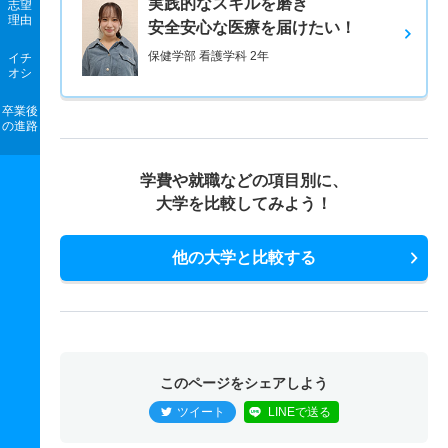
実践的なスキルを磨き
志望
理由
安全安心な医療を届けたい！
保健学部 看護学科 2年
イチ
オシ
卒業後
の進路
学費や就職などの項目別に、
大学を比較してみよう！
他の大学と比較する
このページをシェアしよう
ツイート
LINEで送る