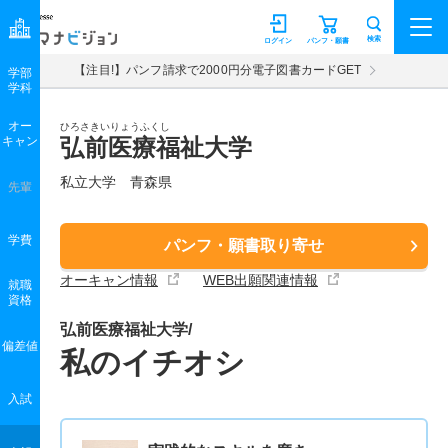
マナビジョン
検索
ログイン
パンフ・願書
【注目!】パンフ請求で2000円分電子図書カードGET
学部
学科
オー
ひろさきいりょうふくし
キャン
弘前医療福祉大学
私立大学 青森県
先輩
学費
パンフ・願書取り寄せ
オーキャン情報
WEB出願関連情報
就職
資格
弘前医療福祉大学/
偏差値
私のイチオシ
入試