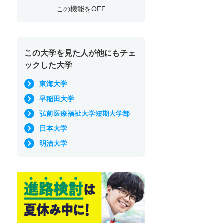
この機能をOFF
この大学を見た人が他にもチェ
ックした大学
東海大学
早稲田大学
弘前医療福祉大学短期大学部
日本大学
明治大学
在学生交流
先輩学
よう！