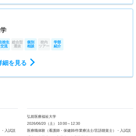
大学
在校生
総合型
個別
校内
学部
交流
選抜
相談
ツアー
紹介
詳細を見る
弘前医療福祉大学
2026/06/20（土） 10:00～12:30
）・入試説
医療職体験（看護師・保健師/作業療法士/言語聴覚士）・入試説