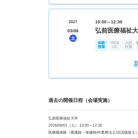
10:00～12:30
2027
弘前医療福祉
03/06
土
体験
WEB
入試
授業
OC
対策
過去の開催日程（会場実施）
弘前医療福祉大学
2026/08/01（土） 10:00～12:30
医療職体験（看護師・保健師/作業療法士/言語聴覚士