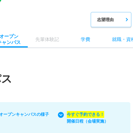
志望理由
オー
プン
先輩
体験記
学費
就職
・
資
キャン
パス
パス
オープンキャンパスの様子
今すぐ予約できる！
開催日程（会場実施）