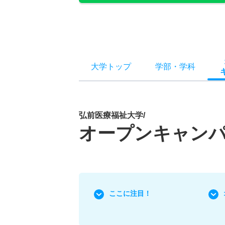
大学トップ
学部
・
学科
弘前医療福祉大学/
オープンキャン
ここに注目！