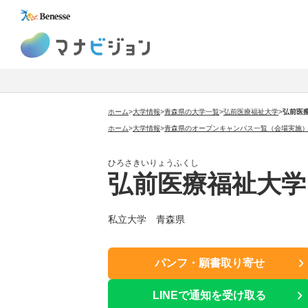
マナビジョン
ホーム
>
大学情報
>
青森県の大学一覧
>
弘前医療福祉大学
>
弘前医
ホーム
>
大学情報
>
青森県のオープンキャンパス一覧（会場実施
ひろさきいりょうふくし
弘前医療福祉大学
私立大学 青森県
パンフ・願書取り寄せ
LINEで通知を受け取る