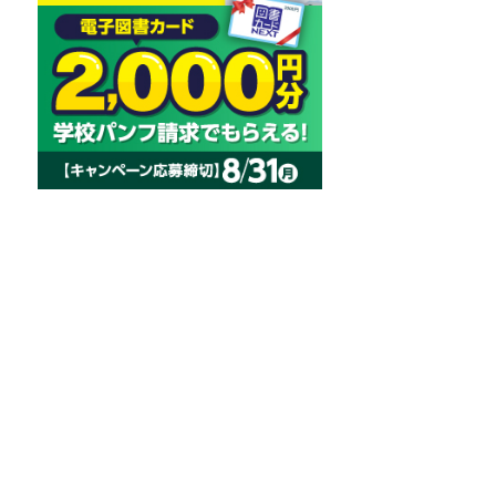
どんな学生
のアドバイ
す。
会場