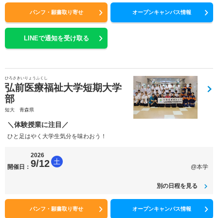
パンフ・願書取り寄せ
オープンキャンパス情報
LINEで通知を受け取る
ひろさきいりょうふくし
弘前医療福祉大学短期大学
部
短大 青森県
＼体験授業に注目／
ひと足はやく大学生気分を味わおう！
2026
土
9/12
開催日：
@本学
別の日程を見る
パンフ・願書取り寄せ
オープンキャンパス情報