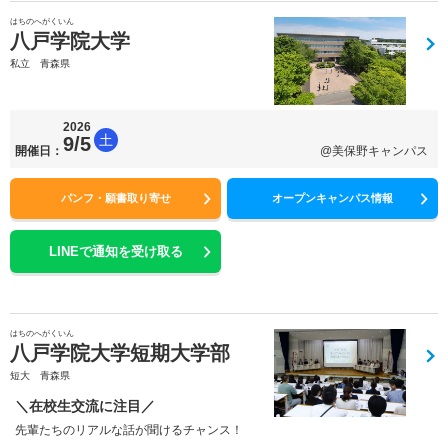
はちのへがくいん
八戸学院大学
私立 青森県
2026
土
9/5
開催日：
@美保野キャンパス
パンフ・願書取り寄せ
オープンキャンパス情報
LINEで通知を受け取る
はちのへがくいん
八戸学院大学短期大学部
短大 青森県
＼在校生交流に注目／
先輩たちのリアルな話が聞けるチャンス！