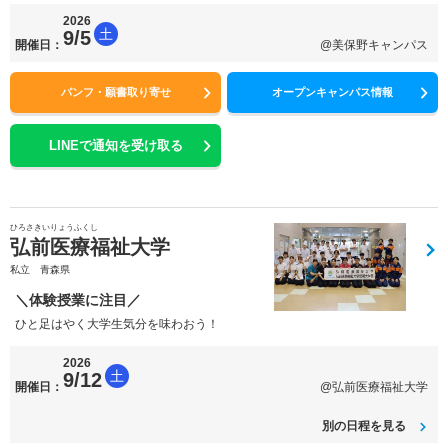
2026
土
9/5
開催日：
@美保野キャンパス
パンフ・願書取り寄せ
オープンキャンパス情報
LINEで通知を受け取る
ひろさきいりょうふくし
弘前医療福祉大学
私立 青森県
＼体験授業に注目／
ひと足はやく大学生気分を味わおう！
2026
土
9/12
開催日：
@弘前医療福祉大学
別の日程を見る