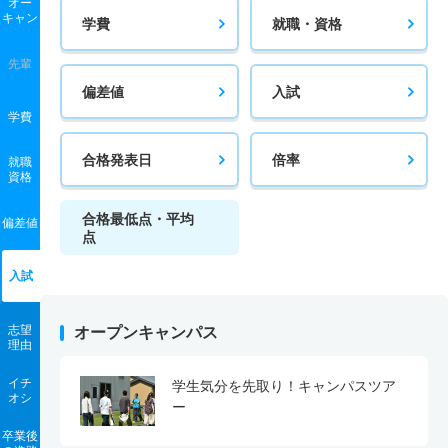
オー
キャン
学費
就職・資格
先輩
偏差値
入試
学費
合格発表日
倍率
就職
資格
合格最低点・平均
偏差値
点
入試
志望
オープンキャンパス
理由
イチ
学生気分を先取り！キャンパスツア
オシ
ー
卒業後