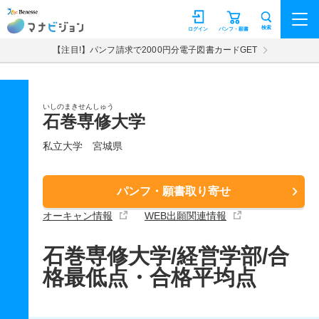
マナビジョン
検索
ログイン
パンフ・願書
【注目!】パンフ請求で2000円分電子図書カードGET
いしのまきせんしゅう
石巻専修大学
私立大学
宮城県
パンフ・願書取り寄せ
オーキャン情報
WEB出願関連情報
石巻専修大学/経営学部/合
格最低点・合格平均点