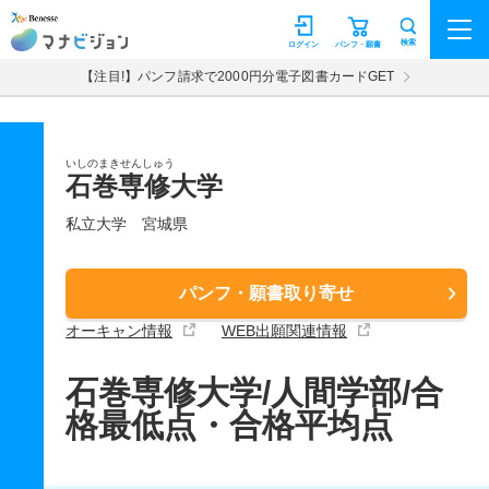
マナビジョン
検索
ログイン
パンフ・願書
【注目!】パンフ請求で2000円分電子図書カードGET
いしのまきせんしゅう
石巻専修大学
私立大学
宮城県
パンフ・願書取り寄せ
オーキャン情報
WEB出願関連情報
石巻専修大学/人間学部/合
格最低点・合格平均点