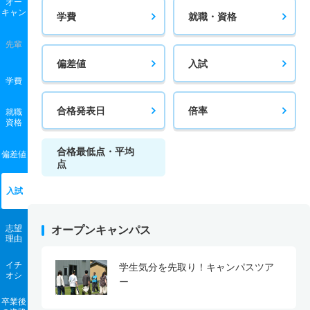
オー
キャン
学費
就職・資格
先輩
偏差値
入試
学費
合格発表日
倍率
就職
資格
合格最低点・平均
偏差値
点
入試
志望
オープンキャンパス
理由
イチ
学生気分を先取り！キャンパスツア
オシ
ー
卒業後