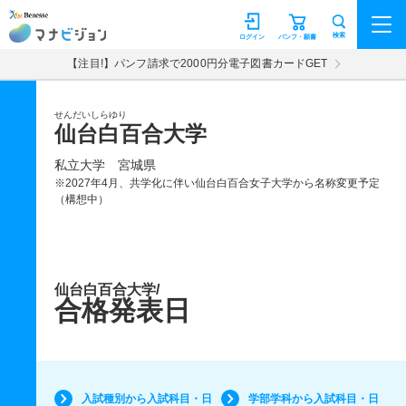
マナビジョン
検索
ログイン
パンフ・願書
【注目!】パンフ請求で2000円分電子図書カードGET
せんだいしらゆり
仙台白百合大学
私立大学
宮城県
※2027年4月、共学化に伴い仙台白百合女子大学から名称変更予定
（構想中）
仙台白百合大学/
合格発表日
入試種別から入試科目・日
学部学科から入試科目・日