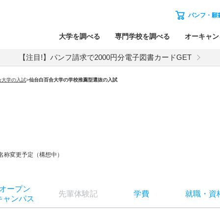
パンフ・願
大学を調べる
専門学校を調べる
オーキャン
【注目!】パンフ請求で2000円分電子図書カードGET
合大学
の入試
>
仙台白百合大学
の
学校推薦型選抜の入試
ら名称変更予定（構想中）
オー
プン
先輩
体験記
学費
就職
・
資
キャン
パス