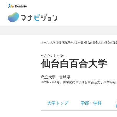
マナビジョン
ホーム
>
大学情報
>
宮城県の大学一覧
>
仙台白百合大学
>
仙台白百
せんだいしらゆり
仙台白百合大学
私立大学
宮城県
※2027年4月、共学化に伴い仙台白百合女子大学か
大学トップ
学部
・
学科