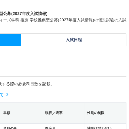
公募(2027年度入試情報)
ーズ学科 推薦 学校推薦型公募(2027年度入試情報)の個別試験の入試
。
入試日程
験する際の必要科目数を記載。
て
単願
現役／既卒
性別の制限
単願のみ
既卒可
性別は問わない