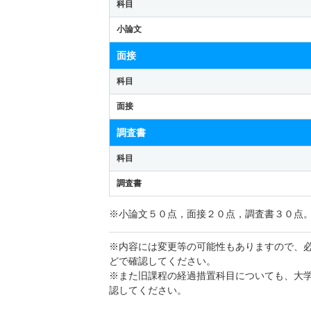
科目
小論文
面接
科目
面接
調査書
科目
調査書
※小論文５０点，面接２０点，調査書３０点
※内容には変更等の可能性もありますので、
どで確認してください。
※また旧課程の経過措置科目についても、大
認してください。