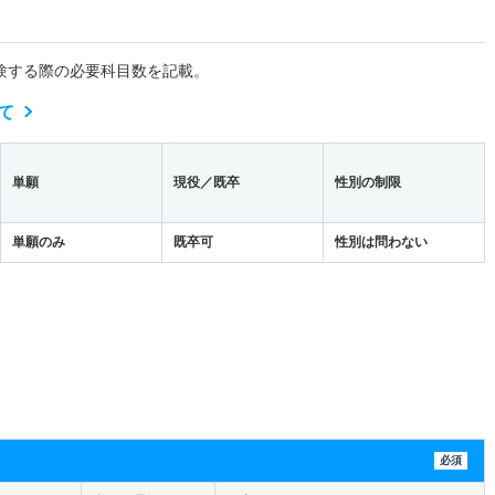
験する際の必要科目数を記載。
て
単願
現役／既卒
性別の制限
単願のみ
既卒可
性別は問わない
必須