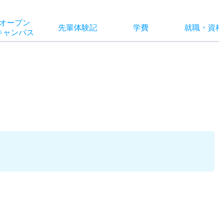
オー
プン
先輩
体験記
学費
就職
・
資
キャン
パス