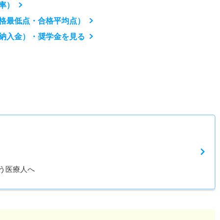
率）
格最低点・合格平均点）
納入金）・奨学金を見る
う医療人へ