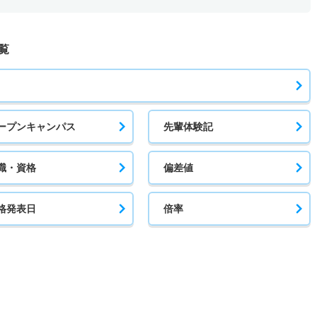
覧
ープンキャンパス
先輩体験記
職・資格
偏差値
格発表日
倍率