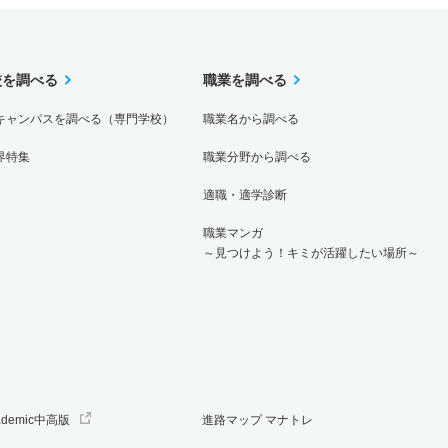
校を調べる
職業を調べる
キャンパスを調べる（専門学校）
職業名から調べる
界特集
職業分野から調べる
適職・適学診断
職業マンガ
～見つけよう！キミが活躍したい場所～
ademic中高版
進路マップ マナトレ