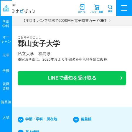
マナビジョン
検索
ログイン
パンフ・願書
【注目!】パンフ請求で2000円分電子図書カードGET
学部
学科
オー
こおりやまじょし
キャン
郡山女子大学
私立大学 福島県
先輩
※家政学部は、2026年度より学部名を生活科学部に改称
学費
LINEで通知を受け取る
就職
資格
偏差値
入試
学部・学科・所在地
偏差値