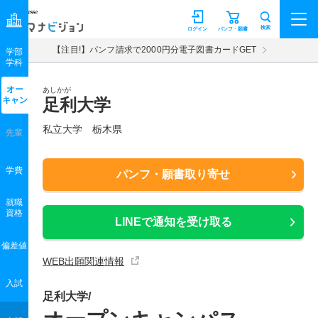
マナビジョン
検索
ログイン
パンフ・願書
【注目!】パンフ請求で2000円分電子図書カードGET
学部
学科
オー
あしかが
キャン
足利大学
私立大学 栃木県
先輩
学費
パンフ・願書取り寄せ
就職
資格
LINEで通知を受け取る
偏差値
WEB出願関連情報
入試
足利大学/