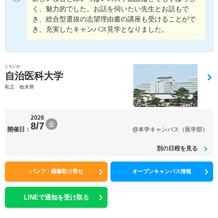
く、魅力的でした。お話を伺いたい先生とお話もで
き、総合型選抜の志望理由書の講座も受けることがで
き、充実したキャンパス見学となりました。
じちいか
自治医科大学
私立 栃木県
2026
金
8/7
開催日：
@本学キャンパス（医学部）
別の日程を見る
パンフ・願書取り寄せ
オープンキャンパス情報
LINEで通知を受け取る