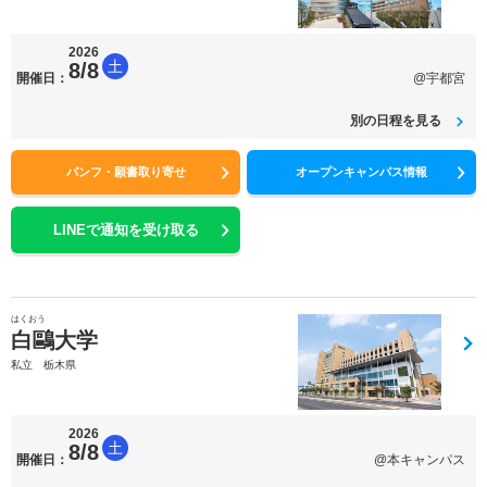
2026
土
8/8
開催日：
@宇都宮
別の日程を見る
パンフ・願書取り寄せ
オープンキャンパス情報
LINEで通知を受け取る
はくおう
白鷗大学
私立 栃木県
2026
土
8/8
開催日：
@本キャンパス