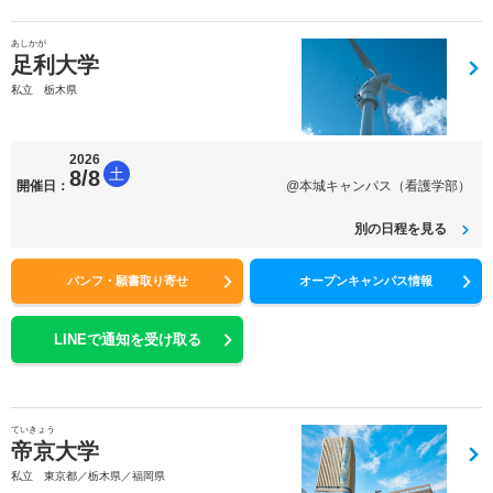
あしかが
足利大学
私立 栃木県
2026
土
8/8
開催日：
@本城キャンパス（看護学部）
別の日程を見る
パンフ・願書取り寄せ
オープンキャンパス情報
LINEで通知を受け取る
ていきょう
帝京大学
私立 東京都／栃木県／福岡県