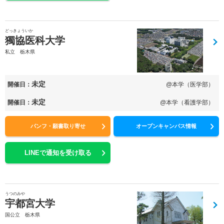
どっきょういか
獨協医科大学
私立 栃木県
未定
開催日：
@本学（医学部）
未定
開催日：
@本学（看護学部）
パンフ・願書取り寄せ
オープンキャンパス情報
LINEで通知を受け取る
うつのみや
宇都宮大学
国公立 栃木県