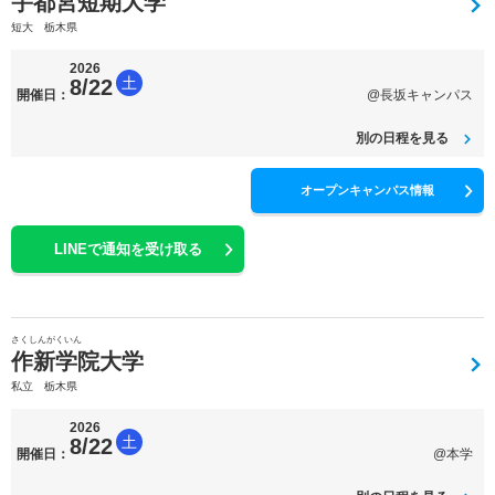
宇都宮短期大学
短大 栃木県
2026
土
8/22
開催日：
@長坂キャンパス
別の日程を見る
オープンキャンパス情報
LINEで通知を受け取る
さくしんがくいん
作新学院大学
私立 栃木県
2026
土
8/22
開催日：
@本学