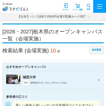
マナビジョン
検索
ログイン
パンフ・願書
【注目!】パンフ請求で2000円分電子図書カードGET
[2026・2027]栃木県のオープンキャンパス
一覧（会場実施）
検索結果
(会場実施)
10
条件変更
校
おすすめオープンキャンパス
城西大学
PR
在学生がスタッフとしてキャンパスをご案内！授業や学生生活など、在学生のリアルな話を聞いてみてください。
参加者の口コミ
新しい校舎と緑いっぱいの大学施設はとてもすばらし