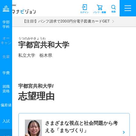
マナビジョン
検索
ログイン
パンフ・願書
【注目!】パンフ請求で2000円分電子図書カードGET
学部
学科
オー
うつのみやきょうわ
キャン
宇都宮共和大学
私立大学 栃木県
先輩
学費
宇都宮共和大学/
就職
資格
志望理由
偏差値
入試
さまざまな視点と社会問題から考
える「まちづくり」