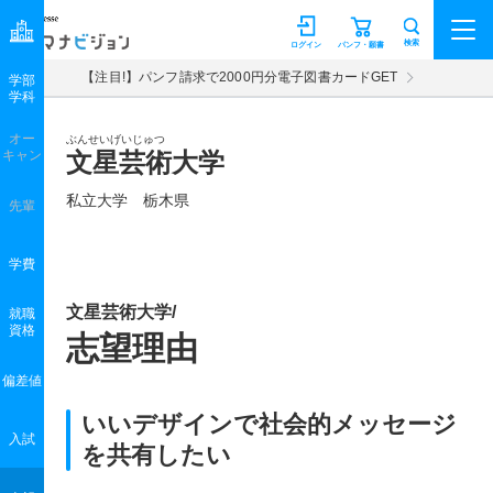
マナビジョン
検索
ログイン
パンフ・願書
【注目!】パンフ請求で2000円分電子図書カードGET
学部
学科
オー
ぶんせいげいじゅつ
キャン
文星芸術大学
私立大学 栃木県
先輩
学費
文星芸術大学/
就職
資格
志望理由
偏差値
いいデザインで社会的メッセージ
入試
を共有したい