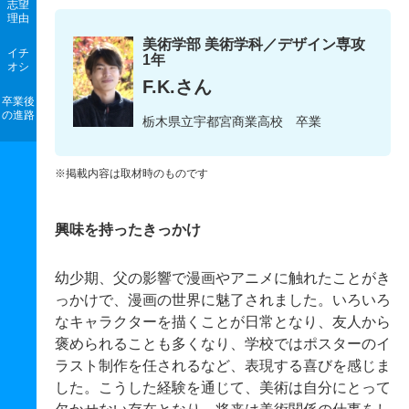
志望
理由
美術学部 美術学科／デザイン専攻
イチ
1年
オシ
F.K.さん
卒業後
の進路
栃木県立宇都宮商業高校 卒業
※掲載内容は取材時のものです
興味を持ったきっかけ
幼少期、父の影響で漫画やアニメに触れたことがき
っかけで、漫画の世界に魅了されました。いろいろ
なキャラクターを描くことが日常となり、友人から
褒められることも多くなり、学校ではポスターのイ
ラスト制作を任されるなど、表現する喜びを感じま
した。こうした経験を通じて、美術は自分にとって