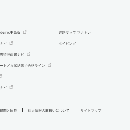
ademic中高版
進路マップ マナトレ
ナビ
タイピング
志望理由書ナビ
ート／入試結果／合格ライン
ナビ
質問と回答
個人情報の取扱いについて
サイトマップ