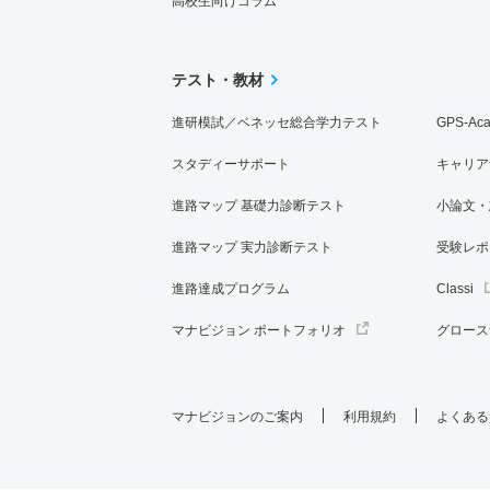
高校生向けコラム
テスト・教材
進研模試／ベネッセ総合学力テスト
GPS-Ac
スタディーサポート
キャリア
進路マップ 基礎力診断テスト
小論文・
進路マップ 実力診断テスト
受験レポ
進路達成プログラム
Classi
マナビジョン ポートフォリオ
グロース
マナビジョンのご案内
利用規約
よくある