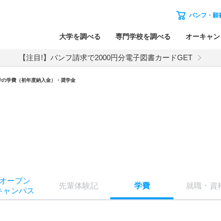
パンフ・願
大学を調べる
専門学校を調べる
オーキャン
【注目!】パンフ請求で2000円分電子図書カードGET
学の学費（初年度納入金）・奨学金
オー
プン
先輩
体験記
学費
就職
・
資
キャン
パス