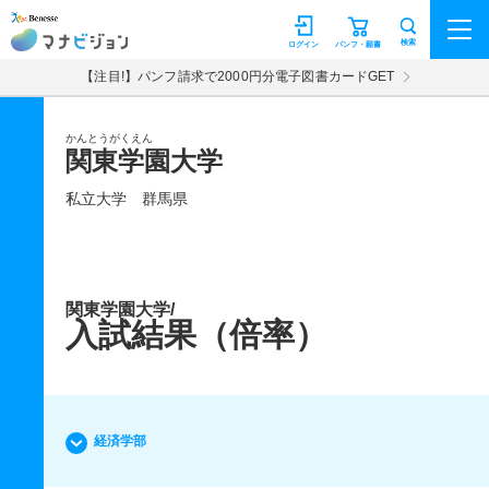
マナビジョン
検索
ログイン
パンフ・願書
【注目!】パンフ請求で2000円分電子図書カードGET
かんとうがくえん
関東学園大学
私立大学
群馬県
関東学園大学/
入試結果（倍率）
経済学部