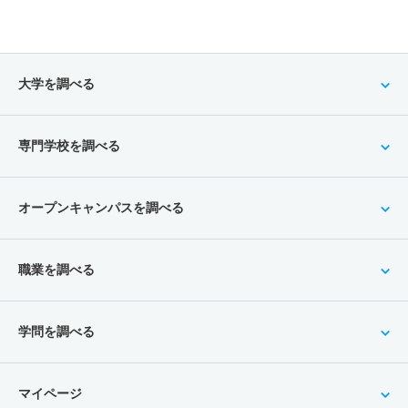
大学を調べる
専門学校を調べる
オープンキャンパスを調べる
職業を調べる
学問を調べる
マイページ