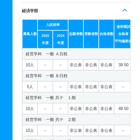
経済学部
入試倍率
進研模試
募集人数
志願者数
受験者数
合格者数
合格者
2025
2024
平均偏差値
年度
年度
経営学科 一般 Ａ日程
10人
－
－
非公表
非公表
非公表
39.50
経営学科 一般 Ｂ日程
5人
－
－
非公表
非公表
非公表
－
経営学科 一般 共テ １期
10人
－
－
非公表
非公表
非公表
48.50
経営学科 一般 共テ ２期
10人
－
－
非公表
非公表
非公表
－