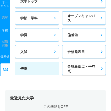
大学トップ
オー
キャン
オープンキャンパ
先輩
学部・学科
ス
学費
学費
偏差値
就職
資格
入試
合格発表日
偏差値
合格最低点・平均
倍率
入試
点
最近見た大学
この機能をOFF