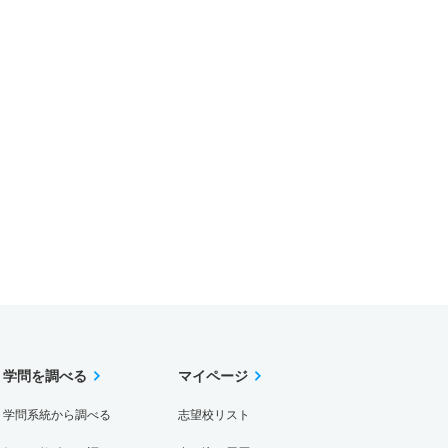
学問を調べる
マイページ
学問系統から調べる
志望校リスト