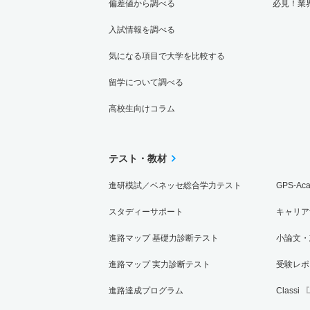
偏差値から調べる
必見！業
入試情報を調べる
気になる項目で大学を比較する
留学について調べる
高校生向けコラム
テスト・教材
進研模試／ベネッセ総合学力テスト
GPS-Ac
スタディーサポート
キャリア
進路マップ 基礎力診断テスト
小論文・
進路マップ 実力診断テスト
受験レポ
進路達成プログラム
Classi