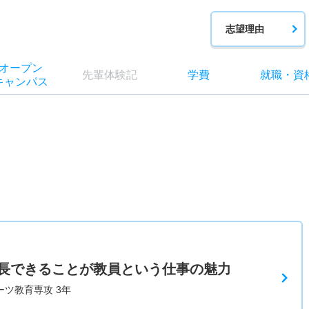
志望理由
オー
プン
先輩
体験記
学費
就職
・
資
キャン
パス
長できることが教員という仕事の魅力
ーツ教育専攻 3年