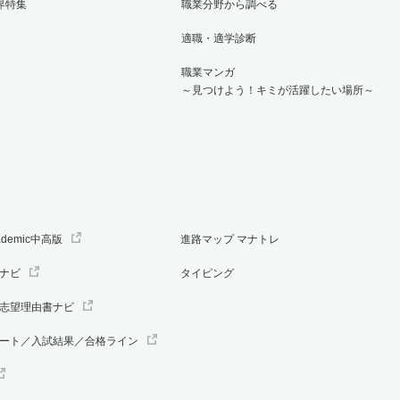
界特集
職業分野から調べる
適職・適学診断
職業マンガ
～見つけよう！キミが活躍したい場所～
ademic中高版
進路マップ マナトレ
ナビ
タイピング
志望理由書ナビ
ート／入試結果／合格ライン