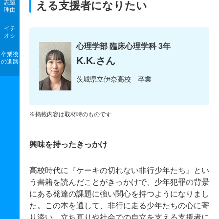
志望
える支援者になりたい
理由
イチ
オシ
心理学部 臨床心理学科 3年
卒業後
K.K.さん
の進路
茨城県立伊奈高校 卒業
※掲載内容は取材時のものです
興味を持ったきっかけ
高校時代に『ケーキの切れない非行少年たち』とい
う書籍を読んだことがきっかけで、少年犯罪の背景
にある発達の課題に強い関心を持つようになりまし
た。この本を通して、非行に走る少年たちの心に寄
り添い、立ち直りや社会での自立を支える支援者に