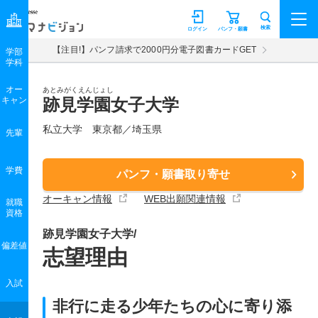
マナビジョン
検索
ログイン
パンフ・願書
【注目!】パンフ請求で2000円分電子図書カードGET
学部
学科
オー
あとみがくえんじょし
キャン
跡見学園女子大学
私立大学 東京都／埼玉県
先輩
学費
パンフ・願書取り寄せ
オーキャン情報
WEB出願関連情報
就職
資格
跡見学園女子大学/
偏差値
志望理由
入試
非行に走る少年たちの心に寄り添