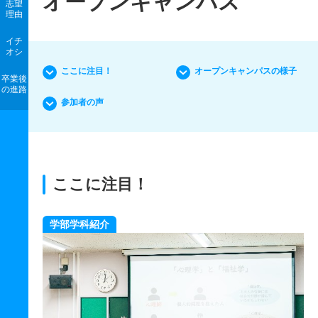
オープンキャンパス
志望
理由
イチ
オシ
ここに注目！
オープンキャンパスの様子
卒業後
の進路
参加者の声
ここに注目！
個別相談