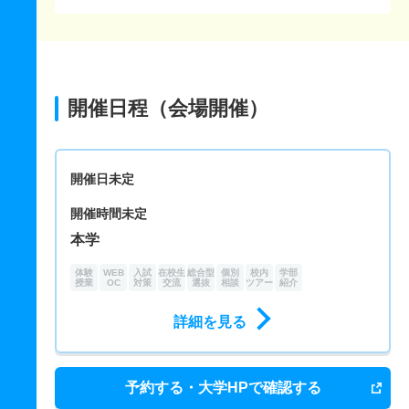
開催日程（会場開催）
開催日未定
開催時間未定
本学
体験
WEB
入試
在校生
総合型
個別
校内
学部
授業
OC
対策
交流
選抜
相談
ツアー
紹介
詳細を見る
予約する・大学HPで確認する