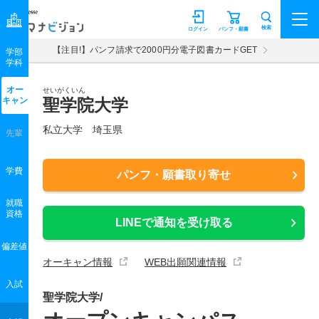
マナビジョン
検索
ログイン
パンフ・願書
【注目!】パンフ請求で2000円分電子図書カードGET
学部
学科
オー
せいがくいん
キャン
聖学院大学
私立大学 埼玉県
先輩
学費
パンフ・願書取り寄せ
就職
資格
LINEで通知を受け取る
偏差値
オーキャン情報
WEB出願関連情報
入試
聖学院大学/