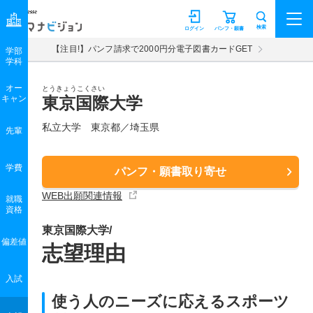
マナビジョン
検索
ログイン
パンフ・願書
【注目!】パンフ請求で2000円分電子図書カードGET
学部
学科
オー
とうきょうこくさい
キャン
東京国際大学
私立大学 東京都／埼玉県
先輩
学費
パンフ・願書取り寄せ
WEB出願関連情報
就職
資格
東京国際大学/
偏差値
志望理由
入試
使う人のニーズに応えるスポーツ