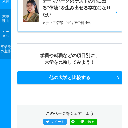
テーマパークのゲストの心に残
入試
る“体験”を生み出せる存在になり
たい
志望
理由
メディア学部 メディア学科 4年
イチ
オシ
卒業後
の進路
学費や就職などの項目別に、
大学を比較してみよう！
他の大学と比較する
このページをシェアしよう
ツイート
LINEで送る