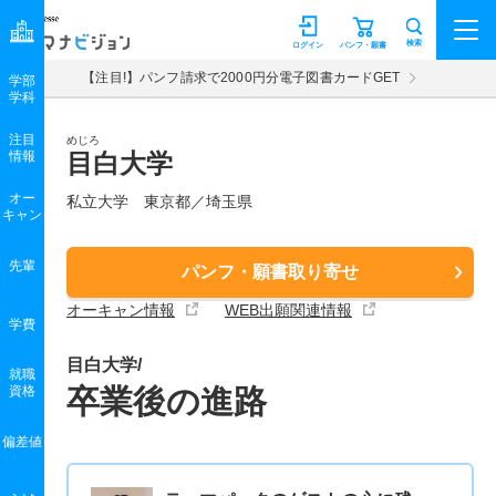
マナビジョン
検索
ログイン
パンフ・願書
【注目!】パンフ請求で2000円分電子図書カードGET
学部
学科
注目
めじろ
情報
目白大学
オー
私立大学 東京都／埼玉県
キャン
先輩
パンフ・願書取り寄せ
オーキャン情報
WEB出願関連情報
学費
目白大学/
就職
資格
卒業後の進路
偏差値