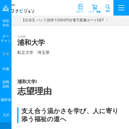
マナビジョン
検索
ログイン
パンフ・願書
【注目!】パンフ請求で2000円分電子図書カードGET
学部
学科
オー
うらわ
キャン
浦和大学
私立大学 埼玉県
先輩
学費
浦和大学/
就職
資格
志望理由
偏差値
支え合う温かさを学び、人に寄り
入試
添う福祉の道へ