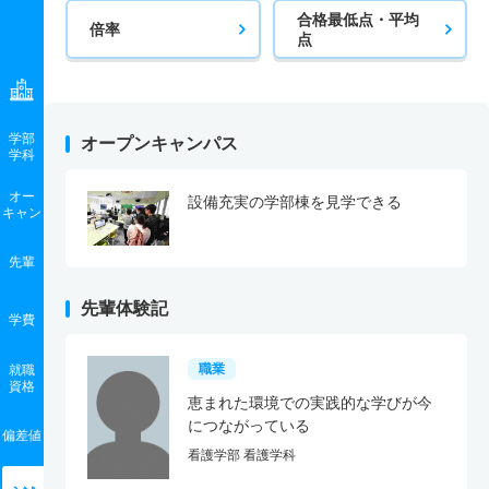
合格最低点・平均
倍率
点
学部
オープンキャンパス
学科
オー
設備充実の学部棟を見学できる
キャン
先輩
先輩体験記
学費
職業
就職
資格
恵まれた環境での実践的な学びが今
につながっている
偏差値
看護学部 看護学科