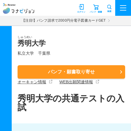
マナビジョン
検索
ログイン
パンフ・願書
【注目!】パンフ請求で2000円分電子図書カードGET
しゅうめい
秀明大学
私立大学
千葉県
パンフ・願書取り寄せ
オーキャン情報
WEB出願関連情報
秀明大学の共通テストの入
試