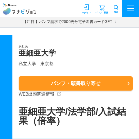
マナビジョン
検索
ログイン
パンフ・願書
【注目!】パンフ請求で2000円分電子図書カードGET
あじあ
亜細亜大学
私立大学
東京都
パンフ・願書取り寄せ
WEB出願関連情報
亜細亜大学/法学部/入試結
果（倍率）