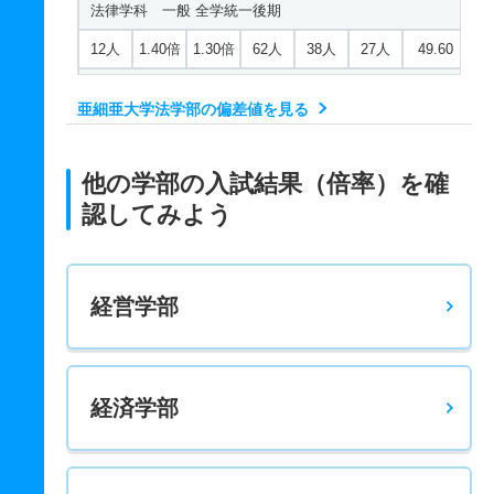
法律学科 一般 全学統一後期
12人
1.40倍
1.30倍
62人
38人
27人
49.60
法律学科 一般 共テ 前期２教科型
亜細亜大学法学部の偏差値を見る
60人
1.20倍
1.30倍
234人
228人
183人
53.30
法律学科 一般 共テ 前期３教科型
他の学部の入試結果（倍率）を確
60人
1.40倍
1.60倍
308人
308人
220人
49.70
認してみよう
法律学科 一般 ニ 後期２教科型
5人
1.40倍
1.20倍
36人
34人
25人
－
経営学部
法律学科 一般 ニ 後期３教科型
5人
1.50倍
1倍
25人
25人
17人
－
法律学科 推薦 公募推薦
経済学部
20人
1.30倍
1.10倍
5人
5人
4人
36.10