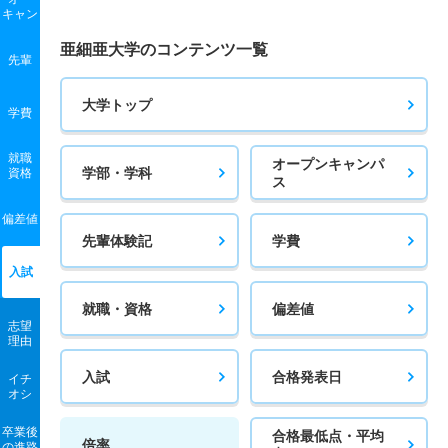
キャン
亜細亜大学のコンテンツ一覧
先輩
大学トップ
学費
就職
オープンキャンパ
学部・学科
資格
ス
偏差値
先輩体験記
学費
入試
就職・資格
偏差値
志望
理由
入試
合格発表日
イチ
オシ
卒業後
合格最低点・平均
倍率
の進路