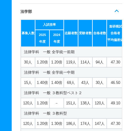
法学部
入試倍率
進研模試
募集人数
志願者数
受験者数
合格者数
合格者
2025
2024
平均偏差値
年度
年度
法律学科 一般 全学統一前期
30人
1.20倍
1.20倍
119人
114人
94人
47.30
法律学科 一般 全学統一中期
15人
1.40倍
1.40倍
69人
43人
30人
46.50
法律学科 一般 ３教科型ベスト２
120人
1.20倍
－
151人
138人
120人
49.10
法律学科 一般 ３教科型
120人
1.20倍
1.30倍
186人
174人
147人
47.30