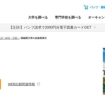
パンフ・願
大学を調べる
専門学校を調べる
オーキャン
【注目!】パンフ請求で2000円分電子図書カードGET
入試（科目・日程）
>
亜細亜大学
の合格発表日
WEB出願関連情報