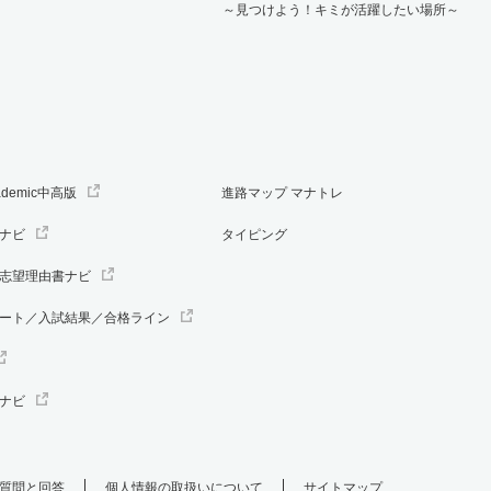
～見つけよう！キミが活躍したい場所～
ademic中高版
進路マップ マナトレ
ナビ
タイピング
志望理由書ナビ
ート／入試結果／合格ライン
ナビ
質問と回答
個人情報の取扱いについて
サイトマップ