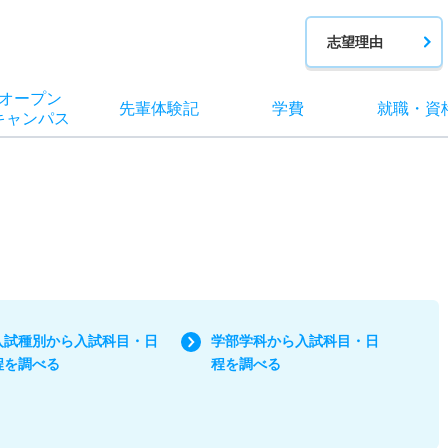
志望理由
オー
プン
先輩
体験記
学費
就職
・
資
キャン
パス
入試種別から入試科目・日
学部学科から入試科目・日
程を調べる
程を調べる