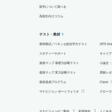
留学について調べる
高校生向けコラム
テスト・教材
進研模試／ベネッセ総合学力テスト
GPS-Ac
スタディーサポート
キャリア
進路マップ 基礎力診断テスト
小論文・
進路マップ 実力診断テスト
受験レポ
進路達成プログラム
Classi
マナビジョン ポートフォリオ
グロース
マナビジョンのご案内
利用規約
よくある