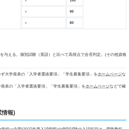
○
100
○
90
○
80
点を与える。個別試験（英語）と比べて高得点で合否判定。(その他資格
必ず大学発表の「入学者選抜要項」「学生募集要項」を
ホームページ
な
学発表の「入学者選抜要項」「学生募集要項」を
ホームページ
などで確
試情報)
全学統一中期(2027年度入試情報)の個別試験の入試科目は、受験教科