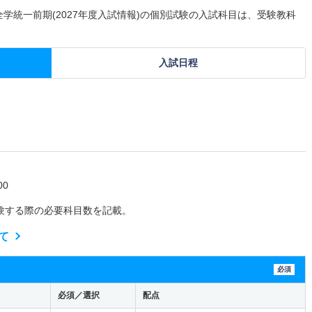
全学統一前期(2027年度入試情報)の個別試験の入試科目は、受験教科
入試日程
0
験する際の必要科目数を記載。
て
必須
必須／選択
配点