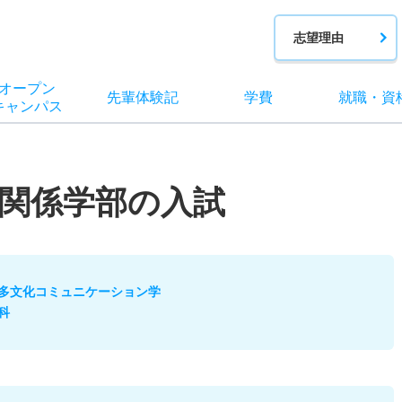
志望理由
オー
プン
先輩
体験記
学費
就職
・
資
キャン
パス
関係学部の入試
多文化コミュニケーション学
科