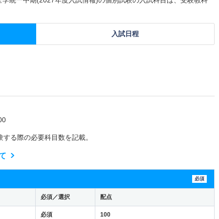
入試日程
0
験する際の必要科目数を記載。
て
必須
必須／選択
配点
必須
100