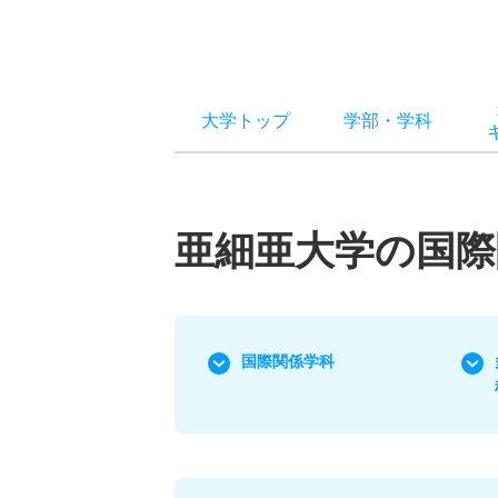
大学トップ
学部
・
学科
亜細亜大学の国際
国際関係学科