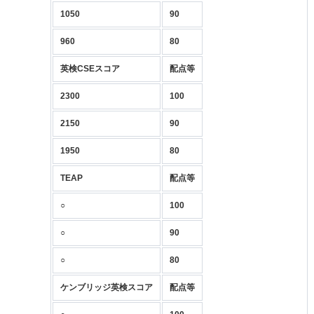
1050
90
960
80
英検CSEスコア
配点等
2300
100
2150
90
1950
80
TEAP
配点等
○
100
○
90
○
80
ケンブリッジ英検スコア
配点等