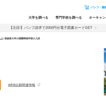
パンフ・願
大学を調べる
専門学校を調べる
オーキャン
【注目!】パンフ請求で2000円分電子図書カードGET
入試
>
亜細亜大学
の
国際関係学部の入試
WEB出願関連情報