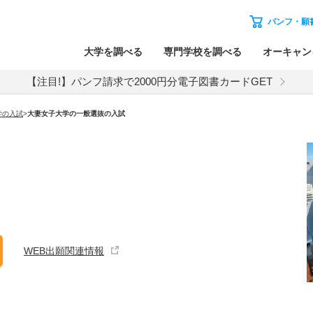
パンフ・願
大学を調べる
専門学校を調べる
オーキャン
【注目!】パンフ請求で2000円分電子図書カードGET
学
の入試
>
大妻女子大学
の
一般選抜の入試
WEB出願関連情報