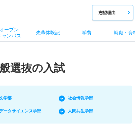
志望理由
オー
プン
先輩
体験記
学費
就職
・
資
キャン
パス
般選抜の入試
文学部
社会情報学部
データサイエンス学部
人間共生学部