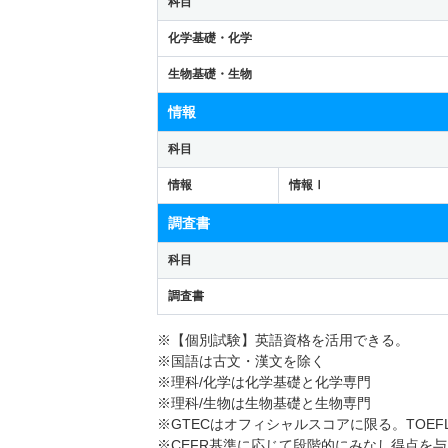
科目
化学基礎・化学
生物基礎・生物
情報
科目
情報
情報Ⅰ
調査書
科目
調査書
※【個別試験】英語資格を活用できる。
※国語は古文・漢文を除く
※理科/化学は化学基礎と化学専門
※理科/生物は生物基礎と生物専門
※GTECはオフィシャルスコアに限る。TOEFL
※CEFR基準に応じて段階的にみなし得点を