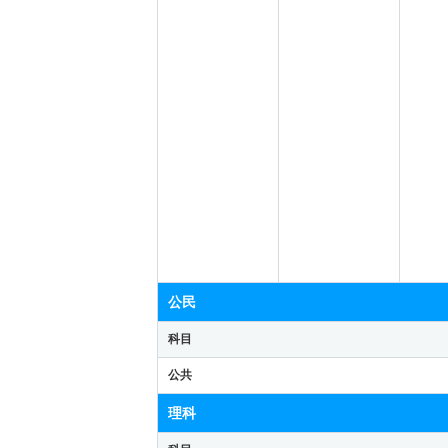
公民
科目
公共
理科