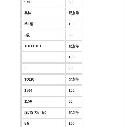
930
80
英検
配点等
準1級
100
2級
80
TOEFL iBT
配点等
○
100
○
80
TOEIC
配点等
1560
100
1150
80
IELTS ｱｶﾃﾞﾐｯｸ
配点等
5.5
100