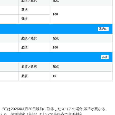
必須／選択
配点
選択
100
選択
選択(1)
必須／選択
配点
必須
100
必須
必須／選択
配点
必須
10
 iBTは2026年1月20日以前に取得したスコアの場合,基準が異なる。
与える。個別試験（英語）と比べて高得点で合否判定。