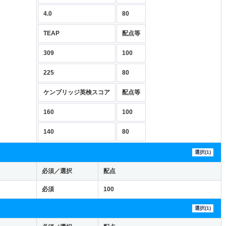
4.0
80
TEAP
配点等
309
100
225
80
ケンブリッジ英検スコア
配点等
160
100
140
80
選択(1)
必須／選択
配点
必須
100
選択(1)