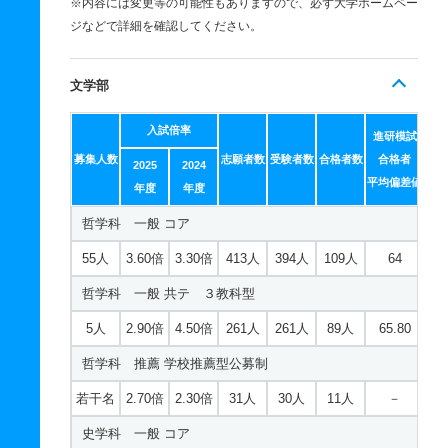
※内容には変更等の可能性もありますので、必ず大学ホームペー
ジなどで詳細を確認してください。
文学部
入試倍率
進研模試
募集人数
志願者数
受験者数
合格者数
合格者
2025
2024
平均偏差値
年度
年度
哲学科 一般 コア
55人
3.60倍
3.30倍
413人
394人
109人
64
哲学科 一般 共テ ３教科型
5人
2.90倍
4.50倍
261人
261人
89人
65.80
哲学科 推薦 学校推薦型公募制
若干名
2.70倍
2.30倍
31人
30人
11人
－
史学科 一般 コア