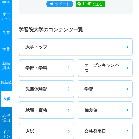
学科
ツイート
LINEで送る
オー
キャン
学習院大学のコンテンツ一覧
先輩
大学トップ
学費
就職
オープンキャンパ
学部・学科
資格
ス
偏差値
先輩体験記
学費
入試
就職・資格
偏差値
志望
理由
入試
合格発表日
イチ
オシ