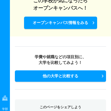
この学校が気になったら
オープンキャンパスへ！
60人
3.70倍
4.50倍
570人
542人
146人
62.80
心理学科 一般 プラス
オープンキャンパス情報をみる
5人
2.20倍
2.20倍
24人
20人
9人
56.60
教育学科 一般 コア
25人
4.50倍
3.90倍
450人
438人
97人
63.80
教育学科 一般 プラス
学費や就職などの項目別に、
5人
2.50倍
1.70倍
11人
10人
4人
46
大学を比較してみよう！
教育学科 一般 共テ ５教科型
他の大学と比較する
3人
4.60倍
2.10倍
409人
324人
71人
64.50
教育学科 推薦 学校推薦型公募制
若干名
2.60倍
6倍
13人
13人
5人
－
このページをシェアしよう
学部