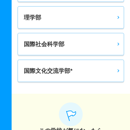
ドイツ語圏文化学科 一般 コア
理学部
30人
4.30倍
2.60倍
283人
270人
63人
61.50
ドイツ語圏文化学科 一般 共テ ３教科型
3人
3.40倍
2.30倍
223人
222人
65人
66.50
国際社会科学部
ドイツ語圏文化学科 推薦 学校推薦型公募制
若干名
1.10倍
3倍
16人
16人
14人
－
フランス語圏文化学科 一般 コア
国際文化交流学部*
35人
3.90倍
2.20倍
351人
336人
86人
60.20
フランス語圏文化学科 一般 共テ ３教科型
3人
6.50倍
1.50倍
587人
587人
90人
66.30
フランス語圏文化学科 推薦 学校推薦型公募制
若干名
1.70倍
1.40倍
37人
37人
22人
－
心理学科 一般 コア