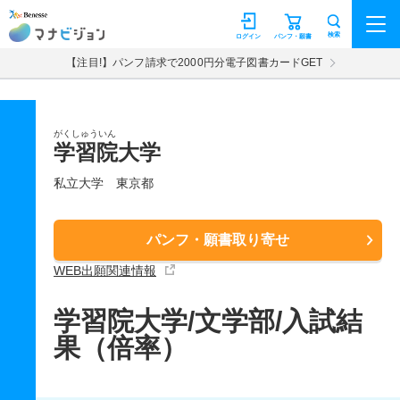
マナビジョン
検索
ログイン
パンフ・願書
【注目!】パンフ請求で2000円分電子図書カードGET
がくしゅういん
学習院大学
私立大学
東京都
パンフ・願書取り寄せ
WEB出願関連情報
学習院大学/文学部/入試結
果（倍率）