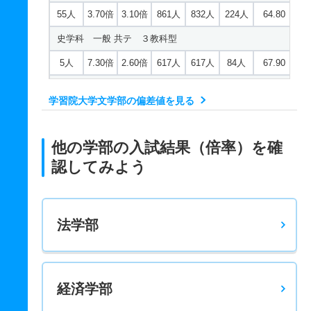
55人
3.70倍
3.10倍
861人
832人
224人
64.80
史学科 一般 共テ ３教科型
5人
7.30倍
2.60倍
617人
617人
84人
67.90
史学科 推薦 学校推薦型公募制
学習院大学文学部の偏差値を見る
若干名
3.30倍
2.60倍
31人
30人
9人
－
日本語日本文学科 一般 コア
他の学部の入試結果（倍率）を確
75人
3.60倍
3.70倍
780人
753人
208人
64.70
認してみよう
英語英米文化学科 一般 コア
70人
3.40倍
3.40倍
562人
529人
154人
62.90
法学部
英語英米文化学科 一般 共テ ３教科型
10人
6倍
2.20倍
664人
664人
110人
67.20
英語英米文化学科 推薦 学校推薦型公募制
経済学部
若干名
4.30倍
3.30倍
13人
13人
3人
－