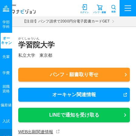
マナビジョン
検索
ログイン
パンフ・願書
【注目!】パンフ請求で2000円分電子図書カードGET
学部
学科
オー
がくしゅういん
キャン
学習院大学
私立大学 東京都
先輩
学費
パンフ・願書取り寄せ
就職
資格
オーキャン関連情報
偏差値
LINEで通知を受け取る
入試
WEB出願関連情報