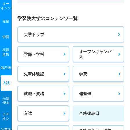
オー
キャン
学習院大学のコンテンツ一覧
先輩
大学トップ
学費
就職
オープンキャンパ
学部・学科
資格
ス
偏差値
先輩体験記
学費
入試
就職・資格
偏差値
志望
理由
入試
合格発表日
イチ
オシ
卒業後