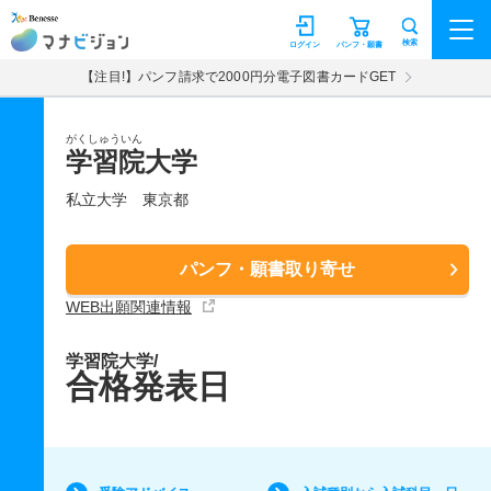
マナビジョン
検索
ログイン
パンフ・願書
【注目!】パンフ請求で2000円分電子図書カードGET
がくしゅういん
学習院大学
私立大学
東京都
パンフ・願書取り寄せ
WEB出願関連情報
学習院大学/
合格発表日