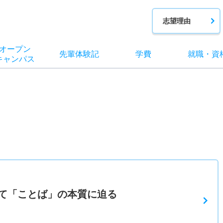
志望理由
オー
プン
先輩
体験記
学費
就職
・
資
キャン
パス
て「ことば」の本質に迫る