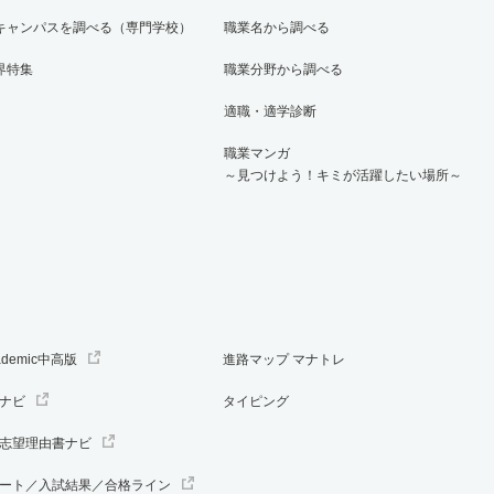
キャンパスを調べる（専門学校）
職業名から調べる
界特集
職業分野から調べる
適職・適学診断
職業マンガ
～見つけよう！キミが活躍したい場所～
ademic中高版
進路マップ マナトレ
ナビ
タイピング
志望理由書ナビ
ート／入試結果／合格ライン