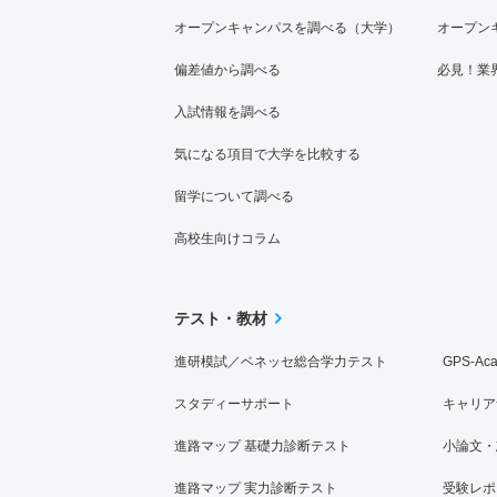
オープンキャンパスを調べる（大学）
オープン
偏差値から調べる
必見！業
入試情報を調べる
気になる項目で大学を比較する
留学について調べる
高校生向けコラム
テスト・教材
進研模試／ベネッセ総合学力テスト
GPS-Ac
スタディーサポート
キャリア
進路マップ 基礎力診断テスト
小論文・
進路マップ 実力診断テスト
受験レポ