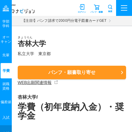
マナビジョン
検索
ログイン
パンフ・願書
【注目!】パンフ請求で2000円分電子図書カードGET
学部
学科
オー
きょうりん
キャン
杏林大学
私立大学 東京都
先輩
学費
パンフ・願書取り寄せ
WEB出願関連情報
就職
資格
杏林大学/
偏差値
学費（初年度納入金）・奨
学金
入試