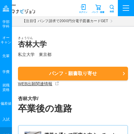
マナビジョン
検索
ログイン
パンフ・願書
【注目!】パンフ請求で2000円分電子図書カードGET
学部
学科
オー
きょうりん
キャン
杏林大学
私立大学 東京都
先輩
学費
パンフ・願書取り寄せ
WEB出願関連情報
就職
資格
杏林大学/
偏差値
卒業後の進路
入試