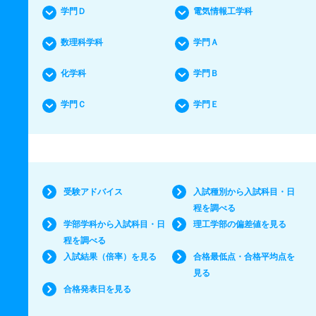
学門Ｄ
電気情報工学科
数理科学科
学門Ａ
化学科
学門Ｂ
学門Ｃ
学門Ｅ
受験アドバイス
入試種別から入試科目・日
程を調べる
学部学科から入試科目・日
理工学部の偏差値を見る
程を調べる
入試結果（倍率）を見る
合格最低点・合格平均点を
見る
合格発表日を見る