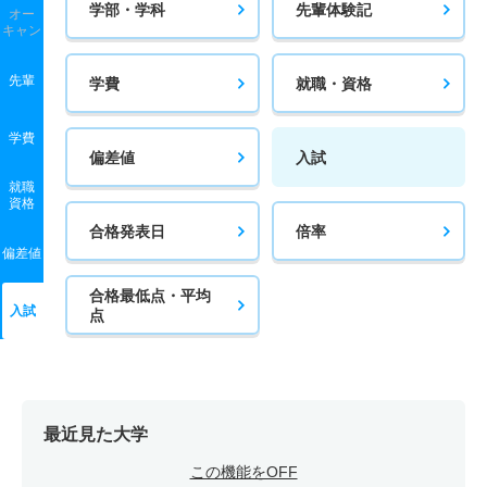
学部・学科
先輩体験記
オー
キャン
先輩
学費
就職・資格
学費
偏差値
入試
就職
資格
合格発表日
倍率
偏差値
合格最低点・平均
入試
点
最近見た大学
この機能をOFF