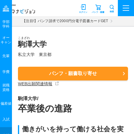
マナビジョン
検索
ログイン
パンフ・願書
【注目!】パンフ請求で2000円分電子図書カードGET
学部
学科
オー
こまざわ
キャン
駒澤大学
私立大学 東京都
先輩
学費
パンフ・願書取り寄せ
WEB出願関連情報
就職
資格
駒澤大学/
偏差値
卒業後の進路
入試
働きがいを持って働ける社会を実