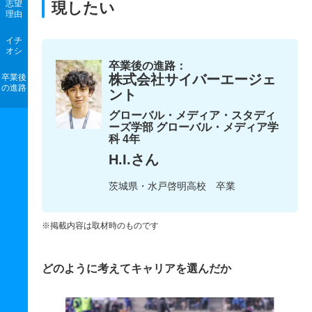
志望
現したい
理由
イチ
オシ
卒業後の進路：
株式会社サイバーエージェ
卒業後
の進路
ント
グローバル・メディア・スタディ
ーズ学部 グローバル・メディア学
科 4年
H.I.さん
茨城県・水戸啓明高校 卒業
※掲載内容は取材時のものです
どのように考えてキャリアを選んだか