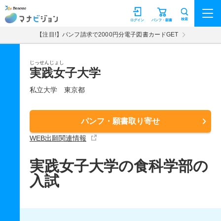
マナビジョン
検索
ログイン
パンフ・願書
【注目!】パンフ請求で2000円分電子図書カードGET
じっせんじょし
実践女子大学
私立大学
東京都
パンフ・願書取り寄せ
WEB出願関連情報
実践女子大学の食科学部の
入試