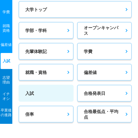
大学トップ
学費
就職
オープンキャンパ
学部・学科
資格
ス
偏差値
先輩体験記
学費
入試
就職・資格
偏差値
志望
理由
入試
合格発表日
イチ
オシ
卒業後
合格最低点・平均
倍率
の進路
点